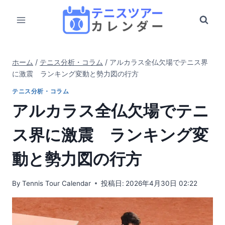
内
容
を
ス
キ
ホーム
/
テニス分析・コラム
/
アルカラス全仏欠場でテニス界
ッ
に激震 ランキング変動と勢力図の行方
プ
テニス分析・コラム
アルカラス全仏欠場でテニ
ス界に激震 ランキング変
動と勢力図の行方
By
Tennis Tour Calendar
投稿日:
2026年4月30日 02:22