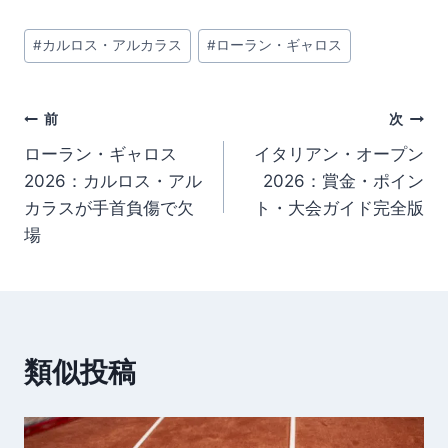
投
#
カルロス・アルカラス
#
ローラン・ギャロス
稿
タ
グ:
投
前
次
ローラン・ギャロス
イタリアン・オープン
稿
2026：カルロス・アル
2026：賞金・ポイン
ナ
カラスが手首負傷で欠
ト・大会ガイド完全版
場
ビ
ゲ
ー
類似投稿
シ
ョ